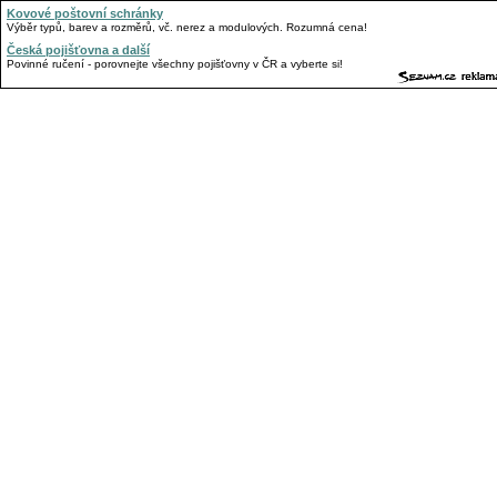
Kovové poštovní schránky
Výběr typů, barev a rozměrů, vč. nerez a modulových. Rozumná cena!
Česká pojišťovna a další
Povinné ručení - porovnejte všechny pojišťovny v ČR a vyberte si!