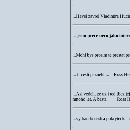
...Havel zavrel Vladimira Huc
...
jsem prece neco jako inter
...Mohl bys prosim te prestat p
...
ti
cesti
paznehti... Ross He
...
Asi vedeli, ze uz i ted (bez j
mnoho let
.
A basta
. Ross He
...
vy bando
ceska
pokrytecka 