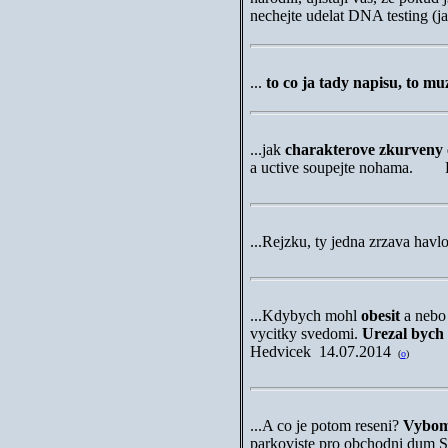
nechejte udelat DNA testing (ja
...
to co ja tady napisu, to m
...
jak
charakterove zkurveny 
a uctive soupejte nohama. 
...
Rejzku, ty jedna zrzava hav
...
Kdybych mohl
obesit
a nebo
vycitky svedomi.
Urezal bych 
Hedvicek
14.07.2014
(
o
)
...
A co je potom reseni?
Vybom
parkoviste pro obchodni dum