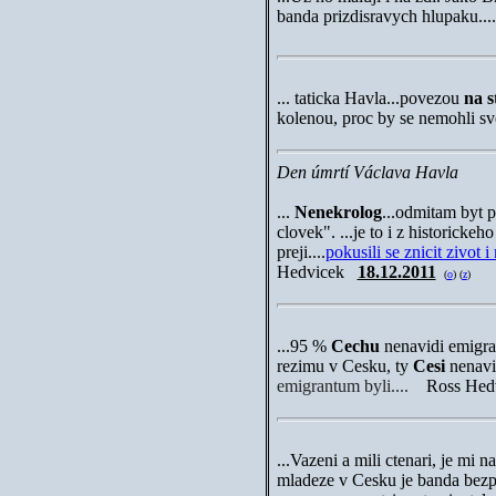
banda prizdisravych hlupak
... taticka Havla...povezou
na s
kolenou, proc by se nemohli 
Den úmrtí Václava Havla
...
Nenekrolog
...odmitam byt 
clovek". ...je to i z historick
preji....
pokusili se znicit zivot 
Hedvicek
18.12.2011
(
o
)
(
z
)
...95 %
Cechu
nenavidi emigra
rezimu v Cesku, ty
Cesi
nenavi
emigrantum byli....
Ross Hed
...Vazeni a mili ctenari, je mi n
mladeze v Cesku je banda bezp