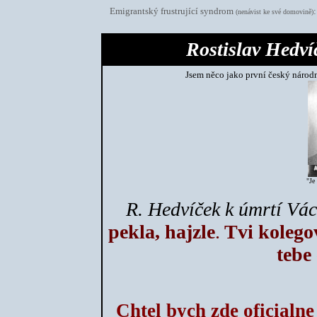
Emigrantský frustrující syndrom
(nenávist ke své domovině)
Rostislav Hedv
Jsem něco jako první český národní
"Je
R. Hedvíček k úmrtí Vá
pekla, hajzle
.
Tvi kolego
tebe
Chtel bych zde oficialne