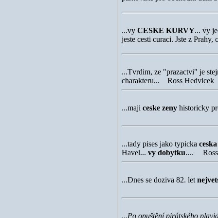
...
vy
CESKE KURVY
...
vy je
jeste cesti curaci. Jste z Prah
..
.
Tvrdim, ze "prazactvi" je ste
charakteru... Ross Hedvicek
...
maji
ceske zeny
historicky p
...
tady pises jako typicka
ceska
Havel...
vy dobytku
.... Ross
...
Dnes se doziva 82. let
nejvet
...
Po opuštění pirátského plavid