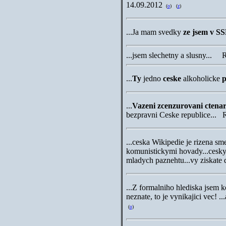
14.09.2012
(
o
)
(
z
)
...Ja mam svedky
ze jsem v S
...jsem slechetny a slusny..
...
Ty
jedno
ceske
alkoholicke
p
...
Vazeni zcenzurovani ctenar
bezpravni Ceske republice...
...ceska Wikipedie je rizena
komunistickymi hovady...cesky 
mladych paznehtu...vy ziskat
...
Z formalniho hlediska jsem k
neznate, to je vynikajici vec! ...
(
o
)