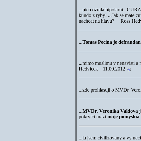
...pico ozrala bipolarni...CURA
kundo z ryby! ...Jak se mate cur
nachcat na hlavu? Ross Hed
...
Tomas Pecina je defraudant
...
mimo muslimu v nenavisti a n
Hedvicek
11.09.2012
(
o
)
...zde prohlasuji o MVDr. Vero
...
MVDr. Veronika Valdova je
pokrytci urazi
moje pomyslna 
...ja jsem civilizovany a vy n