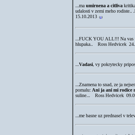
...
ma
umirnena a citliva
kritik
udalosti v zemi meho rodiste.. 
15.10.2013
(
o
)
...
FUCK YOU ALL!!! Na vas vy 
hlupaka.
.
Ross Hedvicek
24.
...
Vadasi
, vy pokrytecky pripo
...
Znamena to snad, ze ja nejse
pomalu:
Ani ja ani mi rodice
suline... Ross Hedvicek
09.0
...
me basne uz prednasel v tel