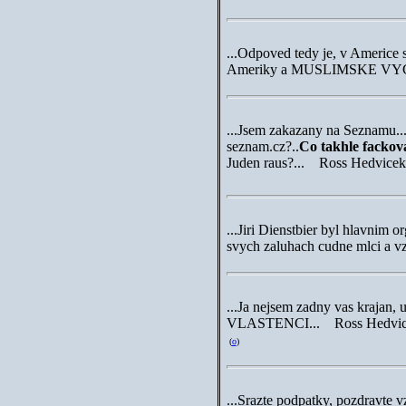
...Odpoved tedy je, v Americe
Ameriky a MUSLIMSKE VYC
...Jsem zakazany na Seznamu...
seznam.cz
?..
Co takhle fackov
Juden raus?... Ross Hedvicek
...Jiri Dienstbier byl hlavnim
svych zaluhach cudne mlci a vz
...Ja nejsem zadny vas kraja
VLASTENCI... Ross Hedvic
(
o
)
...Srazte podpatky, pozdravte v