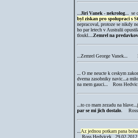
...
Jiri Vanek - nekrolog
... se
byl ziskan pro spolupraci s S
nepracoval, protoze se nikdy n
ho par letech v Australii opust
tloukl....
Zemrel na predavkov
...Zemrel George Vanek... 
... O me neucte k ceskym zak
dvema zasobniky navic...a mil
na mem gauci... Ross Hedvic
...
to co mam zezadu na hlave...
par se mi jich dostalo
.
Ross
...
Az jednou potkam pana boha...
Ross Hedvicek 29.02.201