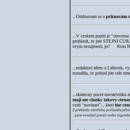
...Omlouvam se a
priznavam sv
...V ceskem pojeti je "otevrena 
prohlasit, ze jste STEJNI CUR
svym nezajmem, jo? Ross H
...redaktori idnes a Lidovek, v
rozsahla, ze pokud jste ode mn
...skutecny pocet navstevniku
maji me clanky takovy ctena
cesti "novinari"... kteri
tise cto
Z přehledu vnitřního počitadla přís
...jsem nevahal pouzit sveho legenda