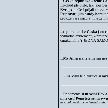
...
Cezka republika - zeme zla
...Pokud jde o zlo, tak jsou Ces
Evropy
. ...Cesi prijali zlo za s
Pripravuji jim osudy horsi ne
protoze vase nazory mne zaji
...
ti pomatenci z Ceska
jsou ca
vyhradne exkrementy - protoze 
curakum!...TY JEDNA SA
...
My Americane
jsme jini nez
...A uz kvuli te diakritice si my
...Pripomente si
tu svini Havla
mne cist! Pomstete se mi sv
nevahal pouzit sveho legendarniho "