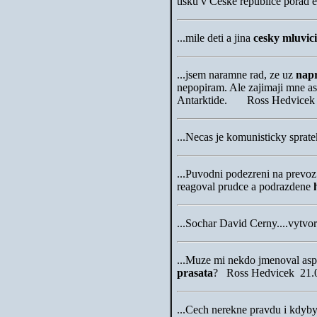
tisku v Ceske republice porad
...
mile deti a jina
cesky mluvici
...
jsem naramne rad, ze uz
napr
nepopiram. Ale zajimaji mne a
Antarktide. Ross Hedvice
...
Necas je komunisticky sp
...
Puvodni podezreni na prevoz 
reagoval prudce a podrazdene
...
Sochar David Cerny....vytvori
...
Muze mi nekdo jmenoval aspo
prasata
? Ross Hedvicek
21.
...
Cech nerekne pravdu i kdybys