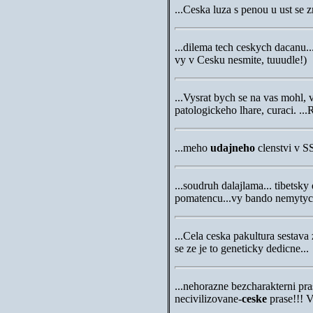
...
Ceska luza s penou u ust se zm
...
dilema tech ceskych dacanu..
vy v Cesku nesmite, tuuud
...
Vysrat bych se na vas mohl, vy
patologickeho lhare, curaci. 
...
meho
udajneho
clenstvi v
...
soudruh dalajlama... tibets
pomatencu...vy bando nemytyc
...
Cela ceska pakultura sestava 
se ze je to geneticky dedicn
...
nehorazne bezcharakterni pras
necivilizovane-
ceske
prase!!! 