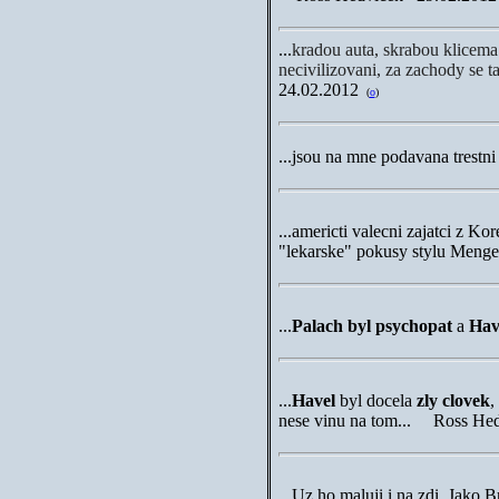
...
kradou auta, skrabou klicema 
necivilizovani, za zachody se 
24.02.2012
(
o
)
...jsou na mne podavana tres
...americti valecni zajatci z K
"lekarske" pokusy stylu Men
...
Palach byl psychopat
a
Hav
...
Havel
byl docela
zly clovek
,
nese vinu na tom... Ross He
...Uz ho maluji i na zdi. Jako