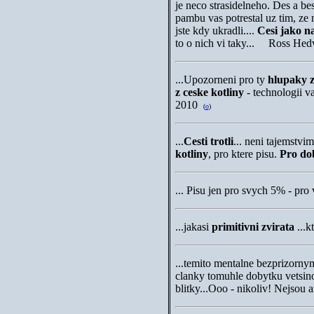
je neco strasidelneho. Des a be
pambu vas potrestal uz tim, ze m
jste kdy ukradli....
Cesi jako n
to o nich vi taky... Ross He
...
Upozorneni pro ty
hlupaky 
z ceske kotliny
- technologii v
2010
(
o
)
...
Cesti trotli
...
neni tajemstvim
kotliny
, pro ktere pisu.
Pro do
...
Pisu jen pro svych 5% - pro 
...
jakasi
primitivni zvirata
...k
...
temito mentalne bezprizornym
clanky tomuhle dobytku vetsino
blitky...Ooo - nikoliv! Nejsou a