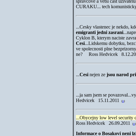
spravcove a vetsi cast uzivat
CURAKU... tech komunisticky
...Cesky vlastenec je nekdo, kdo
emigranti jedni zasrani
...nap
Cyklon B, kterym naciste zavr
Cesi
...Lidskemu dobytku, bez
ve spolecnosti plne bezprizorny
ne? Ross Hedvicek 8.12.2
...
Cesi
nejen ze
jsou narod pr
...ja sam jsem se povazoval...
Hedvicek 15.11.2011
(
o
)
...Obycejny low level security 
Ross Hedvicek 26.09.2011
(
o
)
Informace o Bosakovi neni lz