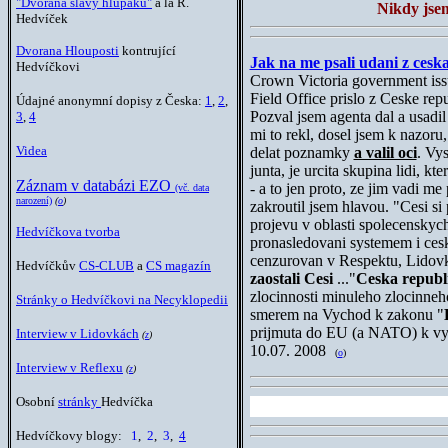
"Dvorana slávy hlupáků"
a lá R.
Nikdy jsem
Hedvíček
Dvorana Hlouposti
kontrující
Jak na me psali udani z ceska
Hedvíčkovi
Crown Victoria government issu
Field Office prislo z Ceske rep
Údajné anonymní dopisy z Česka:
1
,
2
,
Pozval jsem agenta dal a usadi
3
,
4
mi to rekl, dosel jsem k nazoru
Videa
delat poznamky
a valil oci
. Vy
junta, je urcita skupina lidi, kte
Záznam v databázi EZO
- a to jen proto, ze jim vadi m
(vč. data
narození)
(
o
)
zakroutil jsem hlavou. "Cesi si
projevu v oblasti spolecenskych
Hedvíčkova tvorba
pronasledovani systemem i ces
cenzurovan v Respektu, Lidovk
Hedvíčkův
CS-CLUB
a
CS magazín
zaostali Cesi
..."
Ceska republ
zlocinnosti minuleho zlocinneh
Stránky o Hedvíčkovi na Necyklopedii
smerem na Vychod k zakonu "
prijmuta do EU (a NATO) k vy
Interview v Lidovkách
(
z
)
10
.07. 2008
(
o
)
Interview v Reflexu
(
z
)
Osobní
stránky
Hedvíčka
Hedvíčkovy blogy:
1
,
2
,
3
,
4