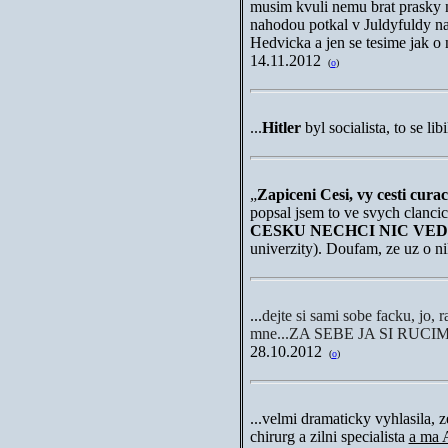
musim kvuli nemu brat prasky n
nahodou potkal v Juldyfuldy na 
Hedvicka a jen se tesime jak o
14.11.2012
(
o
)
...
Hitler
byl socialista, to se lib
„
Zapiceni Cesi, vy cesti curac
popsal jsem to ve svych clanc
CESKU NECHCI NIC VED
univerzity). Doufam, ze uz o
...
dejte si sami sobe facku, jo, r
mne...
ZA SEBE JA SI RUCIM
28.10.2012
(
o
)
...velmi dramaticky vyhlasila, 
chirurg a zilni specialista
a ma 