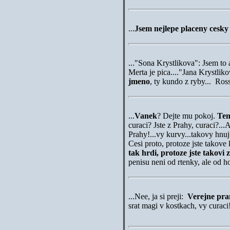
...
Jsem nejlepe placeny cesky
..."Sona Krystlikova": Jsem to a
Merta je pica...."Jana Krystli
jmeno
, ty kundo z ryby... Ro
...
Vanek
? Dejte mu pokoj.
Ten
curaci? Jste z Prahy, curaci?..
Prahy!...vy kurvy...takovy hnuj.
Cesi proto, protoze jste takove 
tak hrdi, protoze jste takovi 
penisu neni od rtenky, ale od
...Nee, ja si preji:
Verejne pra
srat magi v kostkach, vy cur