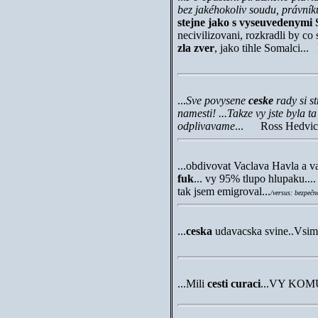
bez jakéhokoliv soudu, právník
stejne jako s vyseuvedenymi 
necivilizovani, rozkradli by co s
zla zver
, jako tihle Somalci...
...
Sve povysene
ceske
rady si st
namesti! ...Takze vy jste byla 
odplivavame
...
Ross Hedvic
...
obdivovat Vaclava Havla a va
fuk
... vy 95% tlupo hlupaku...
tak jsem emigroval...
/versus: bezpeč
...
ceska
udavacska svine..
Vsimn
...
Mili
cesti curaci
..
.
VY KOMUN