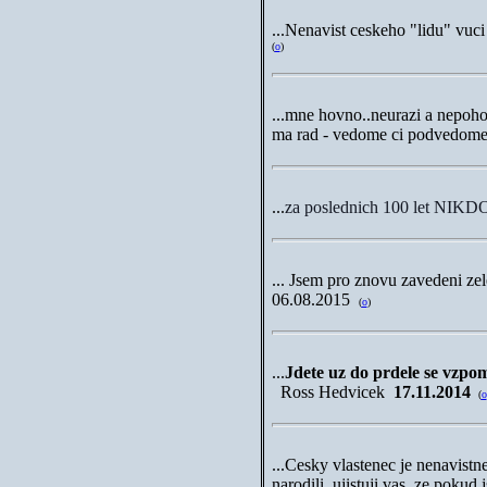
...Nenavist ceskeho "lidu" vuc
(
o
)
...
mne hovno..neurazi a nepohor
ma rad - vedome ci podvedome
.
..
za poslednich 100 let NI
...
Jsem pro znovu zavedeni zele
06.08.2015
(
o
)
...
Jdete uz do prdele se vzpo
Ross Hedvicek
17.11.2014
(
o
...
Cesky vlastenec je nenavistne s
narodili, ujistuji vas, ze pokud