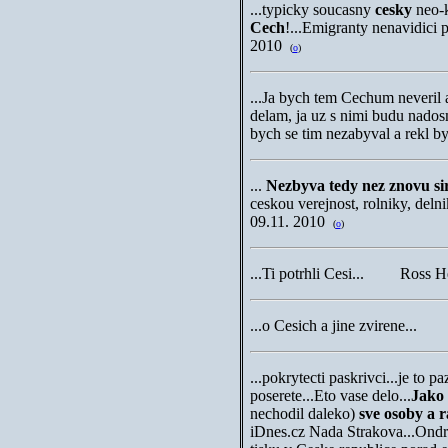
...
typicky soucasny
cesky
neo-k
Cech
!...Emigranty nenavidici
2010
(
o
)
...
Ja bych tem Cechum neveril an
delam, ja uz s nimi budu nadosm
bych se tim nezabyval a rekl 
...
N
ezbyva tedy nez znovu si
ceskou verejnost, rolniky, deln
09.11. 2010
(
o
)
...
Ti potrhli Cesi... Ross 
...
o Cesich a jine zvirene
...
pokrytecti paskrivci...je to
poserete...Eto vase delo...
Jako 
nechodil daleko)
sve osoby a r
iDnes.cz Nada Strakova...Ondrej