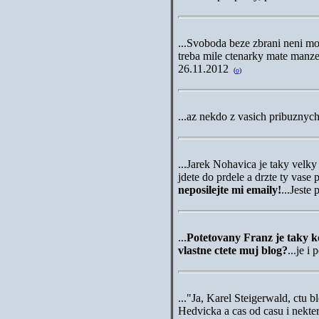
...Svoboda beze zbrani neni m
treba mile ctenarky mate manze
26.11.2012
(
o
)
...az nekdo z vasich pribuznyc
...Jarek Nohavica je taky velky
jdete do prdele a drzte ty vase 
neposilejte mi emaily!
...
Jeste
...
Potetovany Franz je taky k
vlastne ctete muj blog?
...je 
..."Ja, Karel Steigerwald, ctu
Hedvicka a cas od casu i nekter