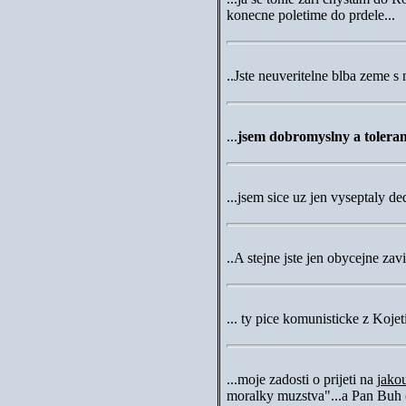
konecne poletime do prdele..
..Jste neuveritelne blba zeme
...
jsem dobromyslny a toleran
...
jsem sice uz jen vyseptaly d
..A stejne jste jen obycejne za
...
ty pice komunisticke z Koje
...
moje zadosti o prijeti na
jako
moralky muzstva"...a Pan Buh (k