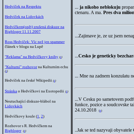
Hedvíček na Respektu
...
ja nikoho neblokuju
propa
ctenaru. A ma.
Pres dva milio
Hedvíček na Lidovkách
Hedvíčkem(opět) zrušená diskuze na
Bigbloger 11.11.2007
...
Zajimave je, ze uz jsem nen
Ross Hedvíček: Víc než jen spammer
článek v blogu na Lupě
...
Cesko je geneticky bezchar
"Reklama" na Hedvíčkovy knihy
(
z
)
"Kulturní" rozhovor
na Kulturním echu
(
z
)
...
Mne na zadnem konzulatu ne
Hedvíček
na české Wikipedii
(
z
)
Stránka
o Hedvíčkovi
na Exotopedii
(
z
)
...
V Cesku po sametovem podf
Neutuchající diskuze-blábol na
funkce, pozice a soudcovske tal
Lidovkách
24.10.2018
(
o
)
Hedvíčkovy koule (
1
,
2
)
Rozhovor s R. Hedvíčkem na
..Jak se ted nazyvaji obyvatel
Bigbloger
(
z
)