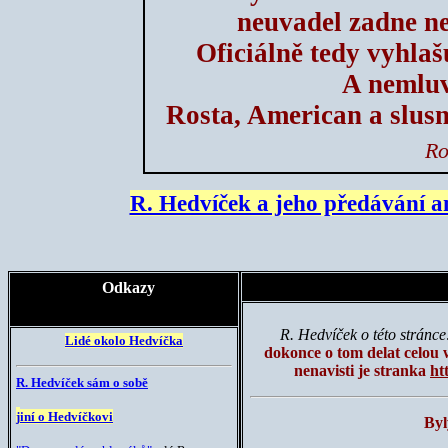
neuvadel zadne n
Oficiálně tedy vyhlaš
A nemluv
Rosta, American a slus
Ro
R. Hedvíček a jeho předávání a
Odkazy
R. Hedvíček o této stránce
Lidé okolo Hedvíčka
dokonce o tom delat celou
nenavisti je stranka
ht
R. Hedvíček sám o sobě
j
iní o Hedvíčkovi
Byl