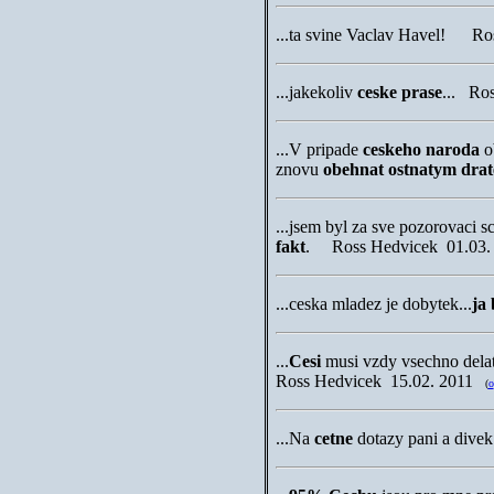
...
ta svine Vaclav Havel! R
...
jakekoliv
ceske prase
... Ro
...
V pripade
ceskeho naroda
o
znovu
obehnat ostnatym dra
...
jsem byl za sve pozorovaci s
fakt
. Ross Hedvicek
01.03.
...ceska mladez je dobytek...
ja
...
Cesi
musi vzdy vsechno delat 
Ross Hedvicek
15.02. 2011
(
o
...
Na
cetne
dotazy pani a dive