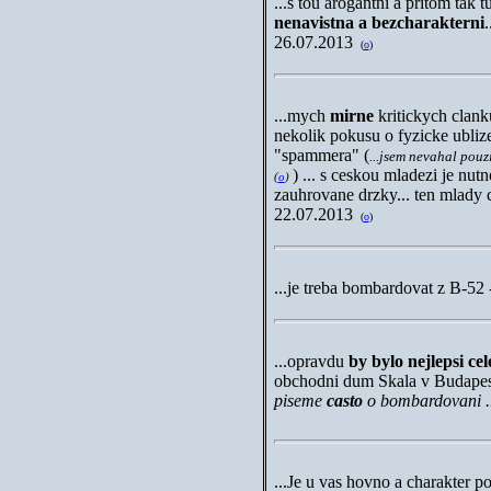
...
s tou arogantni a pritom tak 
nenavistna a bezcharakterni
.
26.07.2013
(
o
)
...
mych
mirne
kritickych clank
nekolik pokusu o fyzicke ubli
"spammera" (
...jsem nevahal pouz
) ... s ceskou mladezi je nut
(
o
)
zauhrovane drzky... ten mlady ce
22.07.2013
(
o
)
..
.je treba bombardovat z B-52 -
...opravdu
by bylo nejlepsi c
obchodni dum Skala v Budapes
piseme
casto
o bombardovani ..
...Je u vas hovno a charakter 