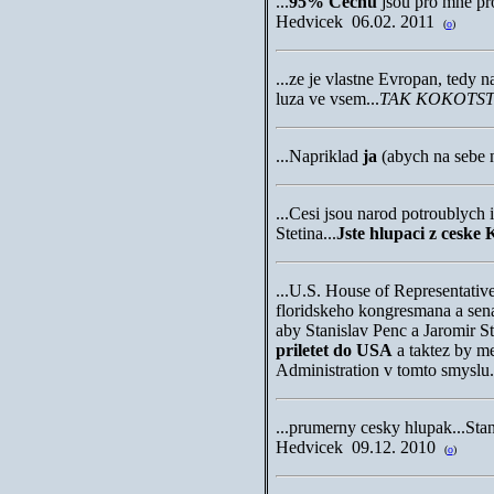
...
95% Cechu
jsou pro mne pro
Hedvicek
06.02. 2011
(
o
)
...
ze je vlastne Evropan, tedy n
luza ve vsem...
TAK KOKOTSTI 
...
Napriklad
ja
(abych na sebe 
...
Cesi jsou narod potroublych id
Stetina...
Jste hlupaci z cesk
...
U.S. House of Representative
floridskeho kongresmana a sen
aby Stanislav Penc a Jaromir St
priletet do USA
a taktez by m
Administration v tomto smyslu.
...
prumerny cesky hlupak...Stan
Hedvicek
09.12. 2010
(
o
)