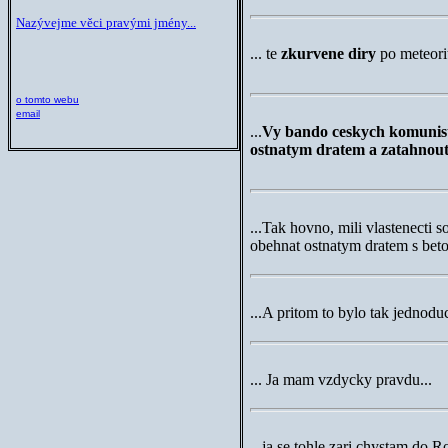
Nazývejme věci pravými jmény...
...
te
zkurvene diry
po meteori
o tomto webu
email
...
Vy bando ceskych komunisti
ostnatym dratem a zatahnout
...
Tak hovno, mili vlastenecti s
obehnat ostnatym dratem s bet
...
A pritom to bylo tak jednodu
...
Ja mam vzdycky pravdu...
...
ja se tohle zari chystam do