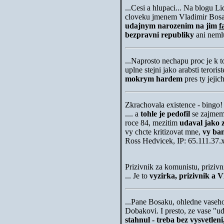
...
Cesi a hlupaci...
Na blogu Li
cloveku jmenem Vladimir Bosak
udajnym narozenim na
jim
f
bezpravni republiky
ani neml
...
Naprosto nechapu proc je k t
uplne stejni jako arabsti teroriste
mokrym hardem
pres ty jejic
Zkrachovala existence - bingo!
.... a
tohle je pedofil
se zajmem 
roce 84, mezitim
udaval
jako 
vy chcte kritizovat mne,
vy ba
Ross Hedvicek, IP: 65.111.37
Prizivnik za komunistu, prizivn
... Je to
vyzirka, prizivnik a 
...
Pane Bosaku, ohledne vaseho
Dobakovi. I presto, ze vase "u
stahnul - treba bez vysvetlen